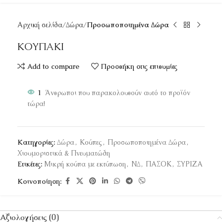
Αρχική σελίδα
Δώρα
Προσωποποιημένα Δώρα
ΚΟΥΠΑΚΙ
Add to compare
Προσθήκη στις επιθυμίες
1
Άνθρωποι που παρακολουθούν αυτό το προϊόν
τώρα!
Κατηγορίες:
Δώρα
,
Κούπες
,
Προσωποποιημένα Δώρα
,
Χιουμοριστικά & Πνευματώδη
Ετικέτες:
Μικρή κούπα με εκτύπωση
,
ΝΔ
,
ΠΑΣΟΚ
,
ΣΥΡΙΖΑ
Κοινοποίηση:
Αξιολογήσεις (0)