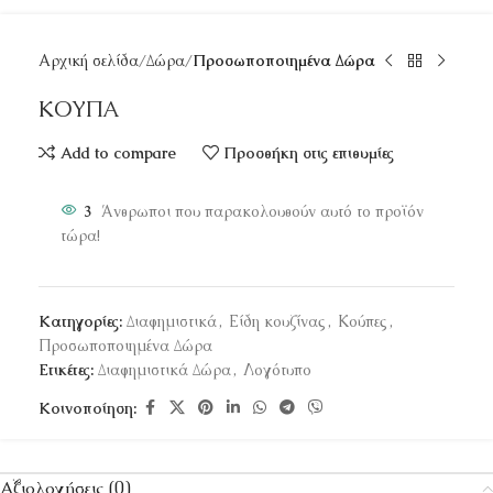
Αρχική σελίδα
Δώρα
Προσωποποιημένα Δώρα
ΚΟΥΠΑ
Add to compare
Προσθήκη στις επιθυμίες
3
Άνθρωποι που παρακολουθούν αυτό το προϊόν
τώρα!
Κατηγορίες:
Διαφημιστικά
,
Είδη κουζίνας
,
Κούπες
,
Προσωποποιημένα Δώρα
Ετικέτες:
Διαφημιστικά Δώρα
,
Λογότυπο
Κοινοποίηση:
Αξιολογήσεις (0)