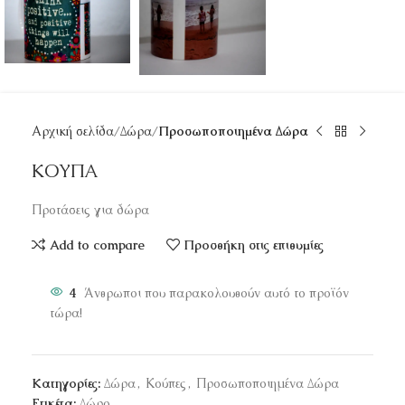
Αρχική σελίδα
Δώρα
Προσωποποιημένα Δώρα
ΚΟΥΠΑ
Προτάσεις για δώρα
Add to compare
Προσθήκη στις επιθυμίες
4
Άνθρωποι που παρακολουθούν αυτό το προϊόν
τώρα!
Κατηγορίες:
Δώρα
,
Κούπες
,
Προσωποποιημένα Δώρα
Ετικέτα:
Δώρο