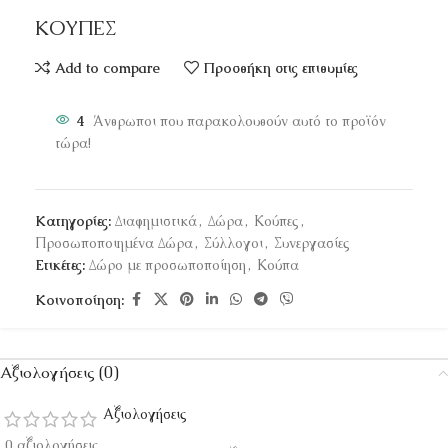
ΚΟΥΠΕΣ
Add to compare
Προσθήκη στις επιθυμίες
4
Άνθρωποι που παρακολουθούν αυτό το προϊόν
τώρα!
Κατηγορίες:
Διαφημιστικά
,
Δώρα
,
Κούπες
,
Προσωποποιημένα Δώρα
,
Σύλλογοι
,
Συνεργασίες
Ετικέτες:
Δώρο με προσωποποίηση
,
Κούπα
Κοινοποίηση:
Αξιολογήσεις (0)
Αξιολογήσεις
0 αξιολογήσεις