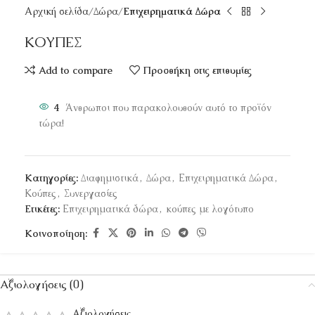
Αρχική σελίδα
Δώρα
Επιχειρηματικά Δώρα
ΚΟΥΠΕΣ
Add to compare
Προσθήκη στις επιθυμίες
4
Άνθρωποι που παρακολουθούν αυτό το προϊόν
τώρα!
Κατηγορίες:
Διαφημιστικά
,
Δώρα
,
Επιχειρηματικά Δώρα
,
Κούπες
,
Συνεργασίες
Ετικέτες:
Επιχειρηματικά δώρα
,
κούπες με λογότυπο
Κοινοποίηση:
Αξιολογήσεις (0)
Αξιολογήσεις