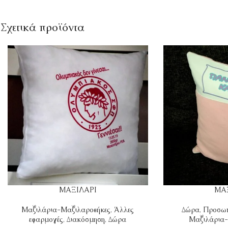
Σχετικά προϊόντα
ΜΑΞΙΛΑΡΙ
ΜΑ
Μαξιλάρια-Μαξιλαροθήκες
,
Άλλες
Δώρα
,
Προσωπ
εφαρμογές
,
Διακόσμηση
,
Δώρα
Μαξιλάρια-