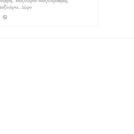
όσμηση
,
Μαξιλάρια-Μαξιλαροθήκες
μαξιλάρια
,
Δώρο