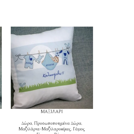
ΜΑΞΙΛΑΡΙ
Δώρα
,
Προσωποποιημένα Δώρα
,
Μαξιλάρια-
Μαξιλάρια-Μαξιλαροθήκες
,
Γάμος
-Γέννησ