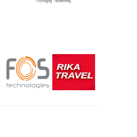
-Γέννηση -Βάπτιση