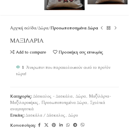
Αρχική σελίδα
Δώρα
Προσωποποιημένα Δώρα
ΜΑΞΙΛΑΡΙΑ
Add to compare
Προσθήκη στις επιθυμίες
1
Άνθρωποι που παρακολουθούν αυτό το προϊόν
τώρα!
Κατηγορίες:
Δάσκαλος - Δασκάλα
,
Δώρα
,
Μαξιλάρια-
Μαξιλαροθήκες
,
Προσωποποιημένα Δώρα
,
Σχολικά
αναμνηστικά
Ετικέτες:
Δασκάλα / Δάσκαλος
,
Δώρο
Κοινοποίηση: