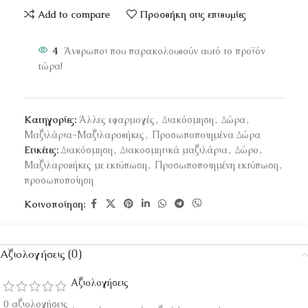
Add to compare
Προσθήκη στις επιθυμίες
4
Άνθρωποι που παρακολουθούν αυτό το προϊόν
τώρα!
Κατηγορίες:
Άλλες εφαρμογές
,
Διακόσμηση
,
Δώρα
,
Μαξιλάρια-Μαξιλαροθήκες
,
Προσωποποιημένα Δώρα
Ετικέτες:
Διακόσμηση
,
Διακοσμητικά μαξιλάρια
,
Δώρο
,
Μαξιλαροθήκες με εκτύπωση
,
Προσωποποιημένη εκτύπωση
,
προσωποποίηση
Κοινοποίηση:
Αξιολογήσεις (0)
Αξιολογήσεις
0 αξιολογήσεις