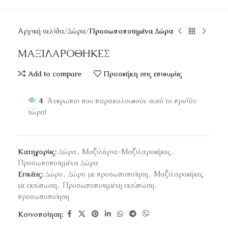
Αρχική σελίδα
Δώρα
Προσωποποιημένα Δώρα
ΜΑΞΙΛΑΡΟΘΗΚΕΣ
Add to compare
Προσθήκη στις επιθυμίες
4
Άνθρωποι που παρακολουθούν αυτό το προϊόν
τώρα!
Κατηγορίες:
Δώρα
,
Μαξιλάρια-Μαξιλαροθήκες
,
Προσωποποιημένα Δώρα
Ετικέτες:
Δώρο
,
Δώρο με προσωποποίηση
,
Μαξιλαροθήκες
με εκτύπωση
,
Προσωποποιημένη εκτύπωση
,
προσωποποίηση
Κοινοποίηση: