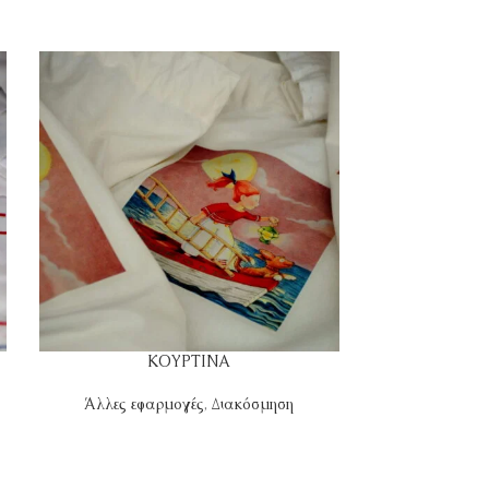
ΚΟΥΡΤΙΝΑ
ΚΟΥΤ
Άλλες εφαρμογές
,
Διακόσμηση
Δώρα
,
Προσωπ