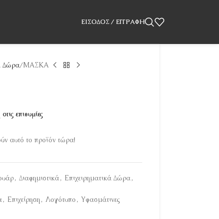
ΕΊΣΟΔΟΣ / ΕΓΓΡΑΦΉ
ά Δώρα
ΜΑΣΚΑ
στις επιθυμίες
ν αυτό το προϊόν τώρα!
ουάρ
,
Διαφημιστικά
,
Επιχειρηματικά Δώρα
,
α
,
Επιχείρηση
,
Λογότυπο
,
Υφασμάτινες