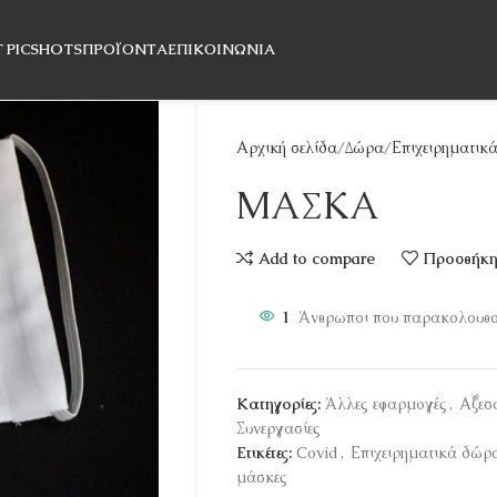
T PICSHOTS
ΠΡΟΪΌΝΤΑ
ΕΠΙΚΟΙΝΩΝΊΑ
Αρχική σελίδα
Δώρα
Επιχειρηματικ
ΜΑΣΚΑ
Add to compare
Προσθήκη 
1
Άνθρωποι που παρακολουθού
Κατηγορίες:
Άλλες εφαρμογές
,
Αξεσ
Συνεργασίες
Ετικέτες:
Covid
,
Επιχειρηματικά δώρ
μάσκες