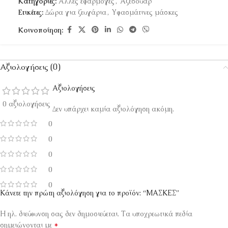
Κατηγορίες:
Άλλες εφαρμογές
,
Αξεσουάρ
Ετικέτες:
Δώρα για ζευγάρια
,
Υφασμάτινες μάσκες
Κοινοποίηση:
Αξιολογήσεις (0)
Αξιολογήσεις
0 αξιολογήσεις
Δεν υπάρχει καμία αξιολόγηση ακόμη.
0
0
0
0
0
Κάνετε την πρώτη αξιολόγηση για το προϊόν: “ΜΑΣΚΕΣ”
Η ηλ. διεύθυνση σας δεν δημοσιεύεται.
Τα υποχρεωτικά πεδία
*
σημειώνονται με