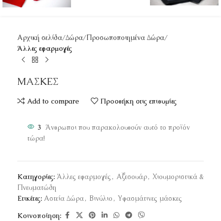
Αρχική σελίδα
Δώρα
Προσωποποιημένα Δώρα
Άλλες εφαρμογές
ΜΑΣΚΕΣ
Add to compare
Προσθήκη στις επιθυμίες
3
Άνθρωποι που παρακολουθούν αυτό το προϊόν
τώρα!
Κατηγορίες:
Άλλες εφαρμογές
,
Αξεσουάρ
,
Χιουμοριστικά &
Πνευματώδη
Ετικέτες:
Αστεία Δώρα
,
Βινύλιο
,
Υφασμάτινες μάσκες
Κοινοποίηση: