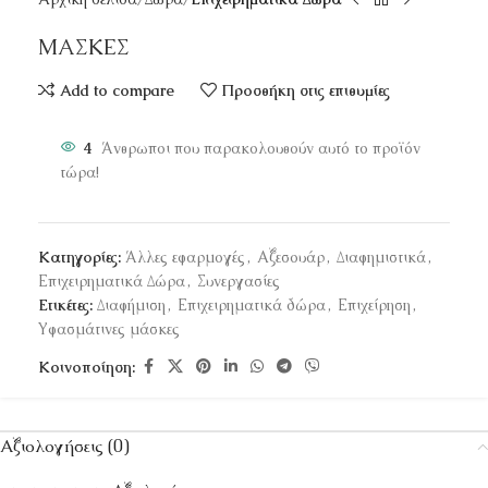
ΜΑΣΚΕΣ
Add to compare
Προσθήκη στις επιθυμίες
4
Άνθρωποι που παρακολουθούν αυτό το προϊόν
τώρα!
Κατηγορίες:
Άλλες εφαρμογές
,
Αξεσουάρ
,
Διαφημιστικά
,
Επιχειρηματικά Δώρα
,
Συνεργασίες
Ετικέτες:
Διαφήμιση
,
Επιχειρηματικά δώρα
,
Επιχείρηση
,
Υφασμάτινες μάσκες
Κοινοποίηση:
Αξιολογήσεις (0)