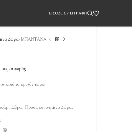
ΕΊΣΟΔΟΣ / ΕΓΓΡΑΦΉ
ένα Δώρα
ΜΠΑΝΤΑΝΑ
στις επιθυμίες
ν αυτό το προϊόν τώρα!
ουάρ
,
Δώρα
,
Προσωποποιημένα Δώρα
,
κι