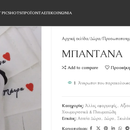
T PICSHOTS
ΠΡΟΪΌΝΤΑ
ΕΠΙΚΟΙΝΩΝΊΑ
Αρχική σελίδα
Δώρα
Προσωποποιημ
ΜΠΑΝΤΑΝΑ
Add to compare
Προσθήκη 
1
Άνθρωποι που παρακολουθού
Κατηγορίες:
Άλλες εφαρμογές
,
Αξεσ
Χιουμοριστικά & Πνευματώδη
Ετικέτες:
Αστεία Δώρα
,
Δώρο
,
Σκυλά
Κοινοποίηση: