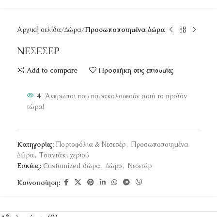
Αρχική σελίδα
Δώρα
Προσωποποιημένα Δώρα
ΝΕΣΕΣΕΡ
Add to compare
Προσθήκη στις επιθυμίες
4
Άνθρωποι που παρακολουθούν αυτό το προϊόν
τώρα!
Κατηγορίες:
Πορτοφόλια & Νεσεσέρ
,
Προσωποποιημένα
Δώρα
,
Τσαντάκι χεριού
Ετικέτες:
Customized δώρα
,
Δώρο
,
Νεσεσέρ
Κοινοποίηση: