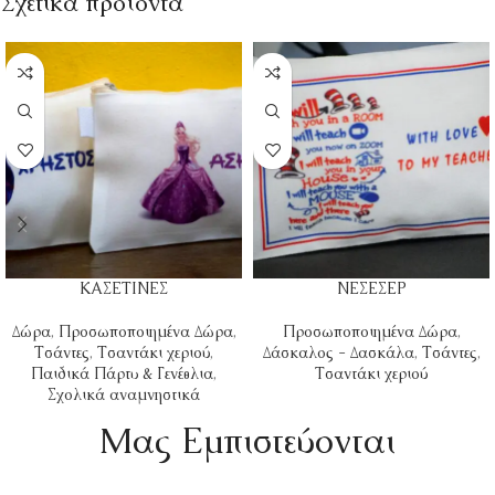
Σχετικά προϊόντα
ΚΑΣΕΤΙΝΕΣ
ΝΕΣΕΣΕΡ
Δώρα
,
Προσωποποιημένα Δώρα
,
Προσωποποιημένα Δώρα
,
Τσάντες
,
Τσαντάκι χεριού
,
Δάσκαλος - Δασκάλα
,
Τσάντες
,
Παιδικά Πάρτυ & Γενέθλια
,
Τσαντάκι χεριού
Σχολικά αναμνηστικά
Mας Εμπιστεύονται