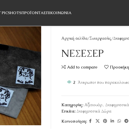
T PICSHOTS
ΠΡΟΪΌΝΤΑ
ΕΠΙΚΟΙΝΩΝΊΑ
Αρχική σελίδα
Συνεργασίες
Διαφημι
ΝΕΣΕΣΕΡ
Add to compare
Προσθήκη 
2
Άνθρωποι που παρακολουθού
Κατηγορίες:
Αξεσουάρ
,
Διαφημιστικά
Ετικέτα:
Διαφημιστικά Δώρα
Κοινοποίηση: