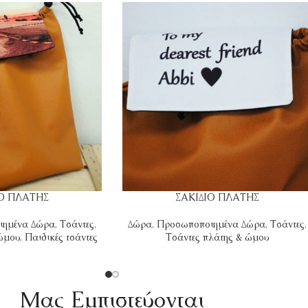
ΙΟ ΠΛΑΤΗΣ
ΣΑΚΙΔΙΟ ΠΛΑΤΗΣ
ιημένα Δώρα
,
Τσάντες
,
Δώρα
,
Προσωποποιημένα Δώρα
,
Τσάντες
,
 ώμου
,
Παιδικές τσάντες
Τσάντες πλάτης & ώμου
Mας Εμπιστεύονται