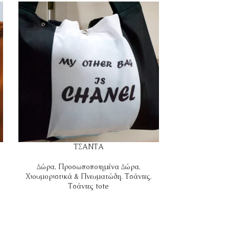
ΤΣΑΝΤΑ
ΤΣ
Δώρα
,
Προσωποποιημένα Δώρα
,
Δώρα
,
Προσωπο
Χιουμοριστικά & Πνευματώδη
,
Τσάντες
,
Τ
Τσάντες tote