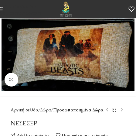
Skip to navigation
Skip to main content
Κάντε κλικ για μεγέθυνση
Αρχική σελίδα
Δώρα
Προσωποποιημένα Δώρα
ΝΕΣΕΣΕΡ
Add to compare
Προσθήκη στις επιθυμίες