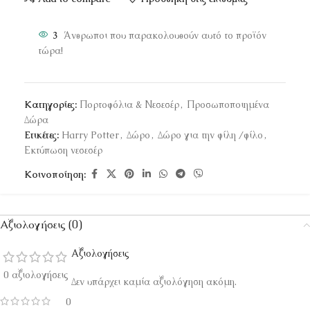
3
Άνθρωποι που παρακολουθούν αυτό το προϊόν
τώρα!
Κατηγορίες:
Πορτοφόλια & Νεσεσέρ
,
Προσωποποιημένα
Δώρα
Ετικέτες:
Harry Potter
,
Δώρο
,
Δώρο για την φίλη /φίλο
,
Εκτύπωση νεσεσέρ
Κοινοποίηση:
Αξιολογήσεις (0)
Αξιολογήσεις
0 αξιολογήσεις
Δεν υπάρχει καμία αξιολόγηση ακόμη.
0