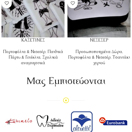
ΚΑΣΕΤΙΝΕΣ
ΝΕΣΕΣΕΡ
Πορτοφόλια & Νεσεσέρ
,
Παιδικά
Προσωποποιημένα Δώρα
,
Πάρτυ & Γενέθλια
,
Σχολικά
Πορτοφόλια & Νεσεσέρ
,
Τσαντάκι
αναμνηστικά
χεριού
Mας Εμπιστεύονται