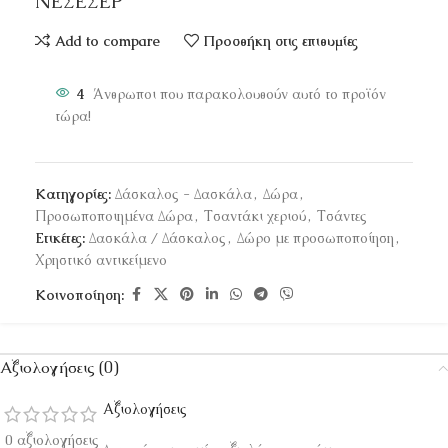
ΝΕΣΕΣΕΡ
Add to compare
Προσθήκη στις επιθυμίες
4
Άνθρωποι που παρακολουθούν αυτό το προϊόν
τώρα!
Κατηγορίες:
Δάσκαλος - Δασκάλα
,
Δώρα
,
Προσωποποιημένα Δώρα
,
Τσαντάκι χεριού
,
Τσάντες
Ετικέτες:
Δασκάλα / Δάσκαλος
,
Δώρο με προσωποποίηση
,
Χρηστικό αντικείμενο
Κοινοποίηση:
Αξιολογήσεις (0)
Αξιολογήσεις
0 αξιολογήσεις