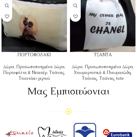
ΠΟΡΤΟΦΟΛΑΚΙ
ΤΣΑΝΤΑ
Δώρα
,
Προσωποποιημένα Δώρα
,
Δώρα
,
Προσωποποιημένα Δώρα
,
Πορτοφόλια & Νεσεσέρ
,
Τσάντες
,
Χιουμοριστικά & Πνευματώδη
,
Τσαντάκι χεριού
Τσάντες
,
Τσάντες tote
Mας Εμπιστεύονται