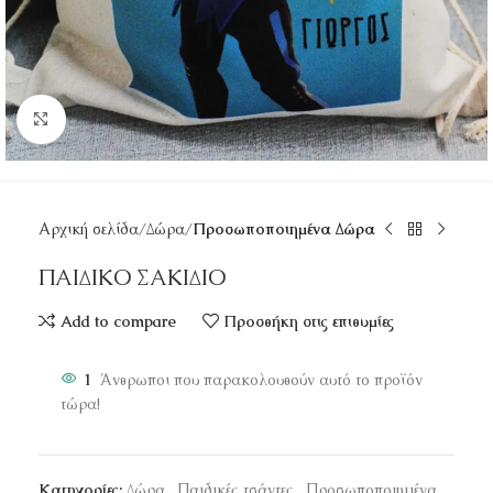
Κάντε κλικ για μεγέθυνση
Αρχική σελίδα
Δώρα
Προσωποποιημένα Δώρα
ΠΑΙΔΙΚΟ ΣΑΚΙΔΙΟ
Add to compare
Προσθήκη στις επιθυμίες
1
Άνθρωποι που παρακολουθούν αυτό το προϊόν
τώρα!
Κατηγορίες:
Δώρα
,
Παιδικές τσάντες
,
Προσωποποιημένα