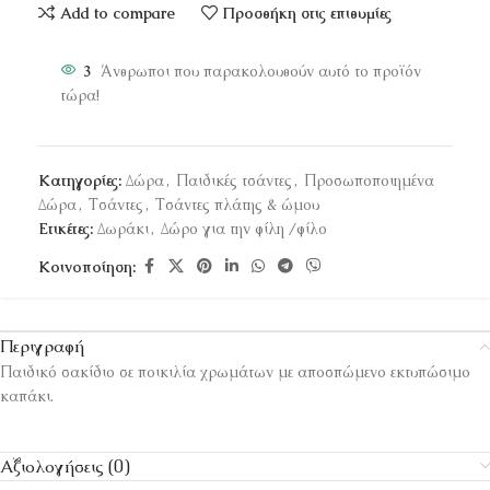
Add to compare
Προσθήκη στις επιθυμίες
3
Άνθρωποι που παρακολουθούν αυτό το προϊόν
τώρα!
Κατηγορίες:
Δώρα
,
Παιδικές τσάντες
,
Προσωποποιημένα
Δώρα
,
Τσάντες
,
Τσάντες πλάτης & ώμου
Ετικέτες:
Δωράκι
,
Δώρο για την φίλη /φίλο
Κοινοποίηση:
Περιγραφή
Παιδικό σακίδιο σε ποικιλία χρωμάτων με αποσπώμενο εκτυπώσιμο
καπάκι.
Αξιολογήσεις (0)