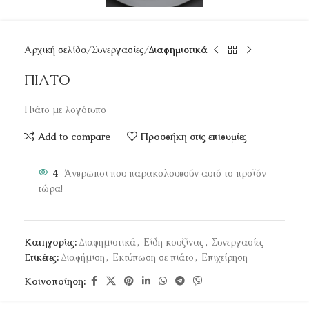
Αρχική σελίδα
Συνεργασίες
Διαφημιστικά
ΠΙΑΤΟ
Πιάτο με λογότυπο
Add to compare
Προσθήκη στις επιθυμίες
4
Άνθρωποι που παρακολουθούν αυτό το προϊόν
τώρα!
Κατηγορίες:
Διαφημιστικά
,
Είδη κουζίνας
,
Συνεργασίες
Ετικέτες:
Διαφήμιση
,
Εκτύπωση σε πιάτο
,
Επιχείρηση
Κοινοποίηση: