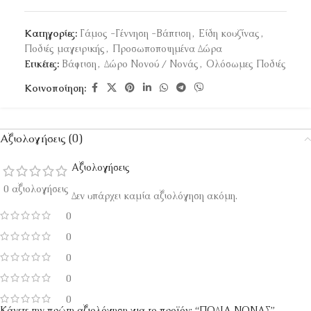
Κατηγορίες:
Γάμος -Γέννηση -Βάπτιση
,
Είδη κουζίνας
,
Ποδιές μαγειρικής
,
Προσωποποιημένα Δώρα
Ετικέτες:
Βάφτιση
,
Δώρο Νονού / Νονάς
,
Ολόσωμες Ποδιές
Κοινοποίηση:
Αξιολογήσεις (0)
Αξιολογήσεις
0 αξιολογήσεις
Δεν υπάρχει καμία αξιολόγηση ακόμη.
0
0
0
0
0
Κάνετε την πρώτη αξιολόγηση για το προϊόν: “ΠΟΔΙΑ ΝΟΝΑΣ”