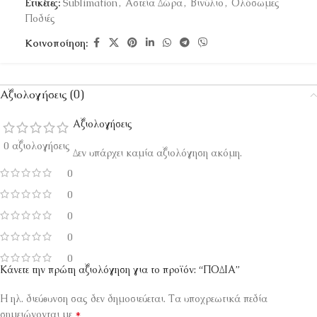
Ετικέτες:
Sublimation
,
Αστεία Δώρα
,
Βινύλιο
,
Ολόσωμες
Ποδιές
Κοινοποίηση:
Αξιολογήσεις (0)
Αξιολογήσεις
0 αξιολογήσεις
Δεν υπάρχει καμία αξιολόγηση ακόμη.
0
0
0
0
0
Κάνετε την πρώτη αξιολόγηση για το προϊόν: “ΠΟΔΙΑ”
Η ηλ. διεύθυνση σας δεν δημοσιεύεται.
Τα υποχρεωτικά πεδία
*
σημειώνονται με