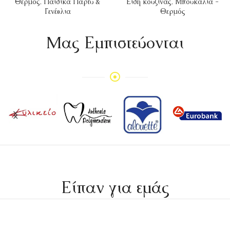
Θερμός
,
Παιδικά Πάρτυ &
Είδη κουζίνας
,
Μπουκάλια -
Γενέθλια
Θερμός
Mας Εμπιστεύονται
Είπαν για εμάς