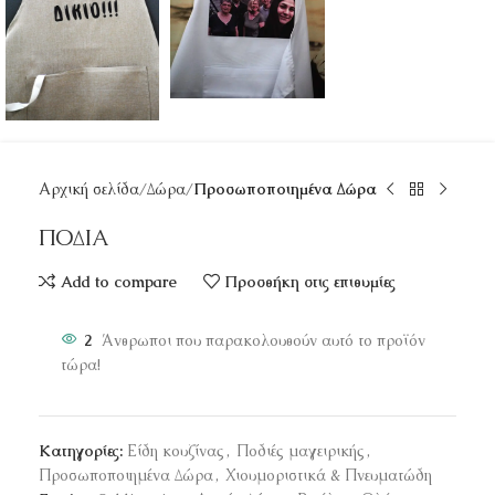
Αρχική σελίδα
Δώρα
Προσωποποιημένα Δώρα
ΠΟΔΙΑ
Add to compare
Προσθήκη στις επιθυμίες
2
Άνθρωποι που παρακολουθούν αυτό το προϊόν
τώρα!
Κατηγορίες:
Είδη κουζίνας
,
Ποδιές μαγειρικής
,
Προσωποποιημένα Δώρα
,
Χιουμοριστικά & Πνευματώδη