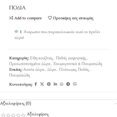
ΠΟΔΙΑ
Add to compare
Προσθήκη στις επιθυμίες
1
Άνθρωποι που παρακολουθούν αυτό το προϊόν
τώρα!
Κατηγορίες:
Είδη κουζίνας
,
Ποδιές μαγειρικής
,
Προσωποποιημένα Δώρα
,
Χιουμοριστικά & Πνευματώδη
Ετικέτες:
Αστεία Δώρα
,
Δώρο
,
Ολόσωμες Ποδιές
,
Πνευματώδη
Κοινοποίηση:
Αξιολογήσεις (0)
Αξιολογήσεις