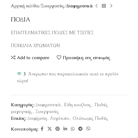
Αρχική σελίδα
Συνεργασίες
Διαφημιστικά
ΠΟΔΙΑ
ΕΠΑΓΓΕΛΜΑΤΙΚΕΣ ΠΟΔΙΕΣ ΜΕ ΤΣΕΠΕΣ
ΠΟΙΚΙΛΙΑ ΧΡΩΜΑΤΩΝ
Add to compare
Προσθήκη στις επιθυμίες
3
Άνθρωποι που παρακολουθούν αυτό το προϊόν
τώρα!
Κατηγορίες:
Διαφημιστικά
,
Είδη κουζίνας
,
Ποδιές
μαγειρικής
,
Συνεργασίες
Ετικέτες:
Διαφήμιση
,
Λογότυπο
,
Ολόσωμες Ποδιές
Κοινοποίηση: