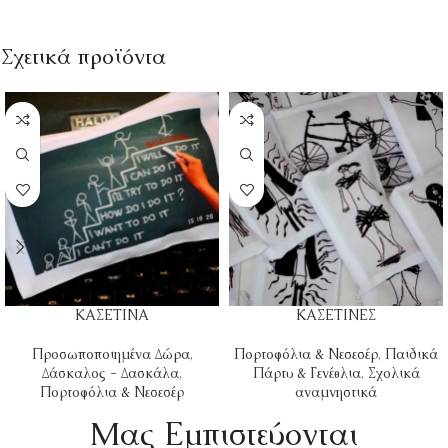
Σχετικά προϊόντα
ΚΑΣΕΤΙΝΑ
ΚΑΣΕΤΙΝΕΣ
Προσωποποιημένα Δώρα
,
Πορτοφόλια & Νεσεσέρ
,
Παιδικά
Δάσκαλος - Δασκάλα
,
Πάρτυ & Γενέθλια
,
Σχολικά
Πορτοφόλια & Νεσεσέρ
αναμνηστικά
Mας Εμπιστεύονται