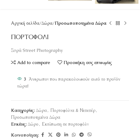
Αρχική σελίδα
Δώρα
Προσωποποιημένα Δώρα
ΠΟΡΤΟΦΟΛΙ
Σειρά Street Photography
Add to compare
Προσθήκη στις επιθυμίες
3
Άνθρωποι που παρακολουθούν αυτό το προϊόν
τώρα!
Κατηγορίες:
Δώρα
,
Πορτοφόλια & Νεσεσέρ
,
Προσωποποιημένα Δώρα
Ετικέτες:
Δώρο
,
Εκτύπωση σε πορτοφόλι
Κοινοποίηση: