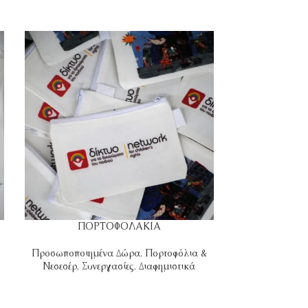
ΠΟΡΤΟΦΟΛΑΚΙΑ
Π
Προσωποποιημένα Δώρα
,
Πορτοφόλια &
Πορτοφόλ
Νεσεσέρ
,
Συνεργασίες
,
Διαφημιστικά