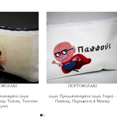
ΟΦΟΛΑΚΙ
ΠΟΡΤΟΦΟΛΑΚΙ
οποιημένα Δώρα
,
Δώρα
,
Προσωποποιημένα Δώρα
,
Γιαγιά -
σέρ
,
Τσάντες
,
Τσαντάκι
Παππούς
,
Πορτοφόλια & Νεσεσέρ
εριού