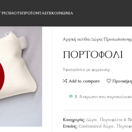
T PICSHOTS
ΠΡΟΪΌΝΤΑ
ΕΠΙΚΟΙΝΩΝΊΑ
Αρχική σελίδα
Δώρα
Προσωποποιημ
ΠΟΡΤΟΦΟΛΙ
Υφασμάτινο με φερμουάρ
Add to compare
Προσθήκη 
1
Άνθρωποι που παρακολουθού
Κατηγορίες:
Δώρα
,
Πορτοφόλια & Νε
Ετικέτες:
Customized δώρα
,
Πορτοφ