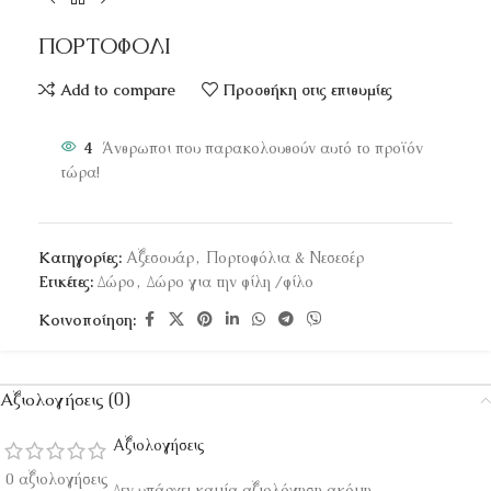
ΠΟΡΤΟΦΟΛΙ
Add to compare
Προσθήκη στις επιθυμίες
4
Άνθρωποι που παρακολουθούν αυτό το προϊόν
τώρα!
Κατηγορίες:
Αξεσουάρ
,
Πορτοφόλια & Νεσεσέρ
Ετικέτες:
Δώρο
,
Δώρο για την φίλη /φίλο
Κοινοποίηση:
Αξιολογήσεις (0)
Αξιολογήσεις
0 αξιολογήσεις
Δεν υπάρχει καμία αξιολόγηση ακόμη.