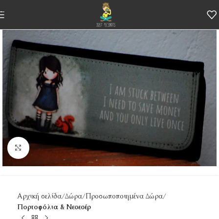
Skip to navigation
Skip to main content
Κάντε κλικ για μεγέθυνση
Αρχική σελίδα
Δώρα
Προσωποποιημένα Δώρα
Πορτοφόλια & Νεσεσέρ