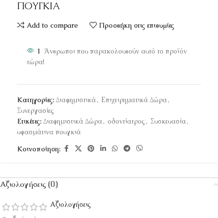
ΠΟΥΓΚΙΑ
Add to compare
Προσθήκη στις επιθυμίες
1
Άνθρωποι που παρακολουθούν αυτό το προϊόν
τώρα!
Κατηγορίες:
Διαφημιστικά
,
Επιχειρηματικά Δώρα
,
Συνεργασίες
Ετικέτες:
Διαφημιστικά Δώρα
,
οδοντίατρος
,
Συσκευασία
,
υφασμάτινα πουγκιά
Κοινοποίηση:
Αξιολογήσεις (0)
Αξιολογήσεις