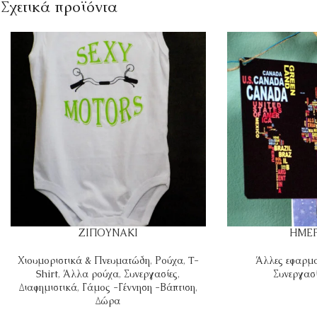
Σχετικά προϊόντα
ΖΙΠΟΥΝΑΚΙ
ΗΜΕ
Χιουμοριστικά & Πνευματώδη
,
Ρούχα
,
T-
Άλλες εφαρμ
Shirt
,
Άλλα ρούχα
,
Συνεργασίες
,
Συνεργασί
Διαφημιστικά
,
Γάμος -Γέννηση -Βάπτιση
,
Δώρα