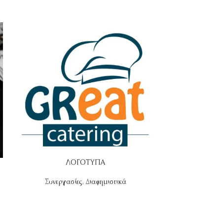
ΛΟΓΟΤΥΠΑ
Συνεργασίες
,
Διαφημιστικά
Επιχειρηματικά
Δώρα
,
Μπρελόκ