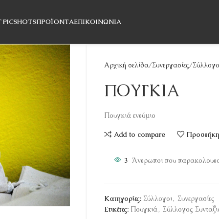
T PICSHOTS
ΠΡΟΪΌΝΤΑ
ΕΠΙΚΟΙΝΩΝΊΑ
Αρχική σελίδα
Συνεργασίες
Σύλλογο
ΠΟΥΓΚΙΑ
Πουγκιά ενθύμιο
Add to compare
Προσθήκη 
3
Άνθρωποι που παρακολουθού
Κατηγορίες:
Σύλλογοι
,
Συνεργασίες
Ετικέτες:
Πουγκιά
,
Σύλλογος Συνταξ