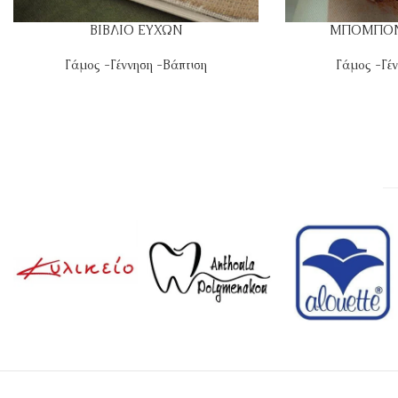
ΒΙΒΛΙΟ ΕΥΧΩΝ
ΜΠΟΜΠΟΝ
Γάμος -Γέννηση -Βάπτιση
Γάμος -Γέν