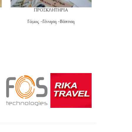
ΠΡΟΣΚΛΗΤΗΡΙΑ
ΠΡ
Γάμος -Γέννηση -Βάπτιση
Γάμος -