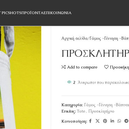
T PICSHOTS
ΠΡΟΪΌΝΤΑ
ΕΠΙΚΟΙΝΩΝΊΑ
Αρχική σελίδα
Γάμος -Γέννηση -Βάπ
ΠΡΟΣΚΛΗΤΗΡ
Add to compare
Προσθήκη 
2
Άνθρωποι που παρακολουθού
Κατηγορία:
Γάμος -Γέννηση -Βάπτισ
Ετικέτες:
Tote
,
Προσκλητήριο
Κοινοποίηση: