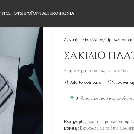
T PICSHOTS
ΠΡΟΪΌΝΤΑ
ΕΠΙΚΟΙΝΩΝΊΑ
Αρχική σελίδα
Δώρα
Προσωποποιημ
ΣΑΚΙΔΙΟ ΠΛΑ
Δερματίνη με αποσπώμενο καπάκι
Add to compare
Προσθήκη 
3
Άνθρωποι που παρακολουθού
Κατηγορίες:
Δώρα
,
Προσωποποιημέ
Ετικέτες:
Εκτύπωση με το δικό μου θέ