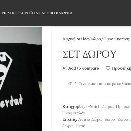
T PICSHOTS
ΠΡΟΪΌΝΤΑ
ΕΠΙΚΟΙΝΩΝΊΑ
Αρχική σελίδα
Δώρα
Προσωποποιημ
ΣΕΤ ΔΩΡΟΥ
Add to compare
Προσθήκη 
4
Άνθρωποι που παρακολουθο
Κατηγορίες:
T-Shirt
,
Δώρα
,
Προσωπ
Πνευματώδη
Ετικέτες:
Αστεία Δώρα
,
Δώρο
,
Δώρο μ
δώρα
,
Παιδί