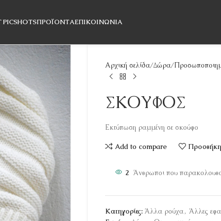
T PICSHOTS
ΠΡΟΪΌΝΤΑ
ΕΠΙΚΟΙΝΩΝΊΑ
Αρχική σελίδα
Δώρα
Προσωποποιημ
ΣΚΟΥΦΟΣ
Εκτύπωση ραμμένη σε σκούφο
Add to compare
Προσθήκη 
2
Άνθρωποι που παρακολουθού
Κατηγορίες:
Άλλα ρούχα
,
Άλλες εφ