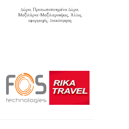
Δώρα
,
Προσωποποιημένα Δώρα
,
Δώρα
,
Προσωπ
Μαξιλάρια-Μαξιλαροθήκες
,
Άλλες
εφαρμογές
,
Διακόσμηση