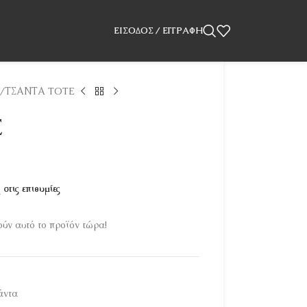
ΕΊΣΟΔΟΣ / ΕΓΓΡΑΦΉ
ΤΣΑΝΤΑ TOTE
E
στις επιθυμίες
ύν αυτό το προϊόν τώρα!
άντα