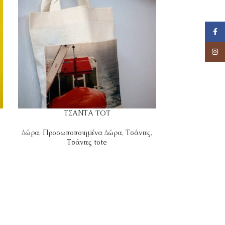
Face
Insta
ΤΣΑΝΤΑ TOT
ΤΣ
Δώρα
,
Προσωποποιημένα Δώρα
,
Τσάντες
,
Τσάντες
,
Τ
Τσάντες tote
α