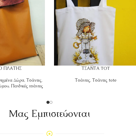
ΙΟ ΠΛΑΤΗΣ
ΤΣΑΝΤΑ TOT
ιημένα Δώρα
,
Τσάντες
,
Τσάντες
,
Τσάντες tote
 ώμου
,
Παιδικές τσάντες
Mας Εμπιστεύονται