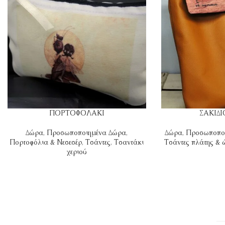
ΠΟΡΤΟΦΟΛΑΚΙ
ΣΑΚΙΔ
Δώρα
,
Προσωποποιημένα Δώρα
,
Δώρα
,
Προσωποπο
Πορτοφόλια & Νεσεσέρ
,
Τσάντες
,
Τσαντάκι
Τσάντες πλάτης &
χεριού