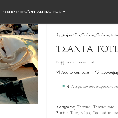
T PICSHOTS
ΠΡΟΪΌΝΤΑ
ΕΠΙΚΟΙΝΩΝΊΑ
Αρχική σελίδα
Τσάντες
Τσάντες tote
ΤΣΑΝΤΑ TOT
Βαμβακερή τσάντα Tot
Add to compare
Προσθήκη 
4
Άνθρωποι που παρακολουθο
Κατηγορίες:
Τσάντες
,
Τσάντες tote
Ετικέτες:
Tote
,
Δώρο
,
Υφασμάτινη τσ