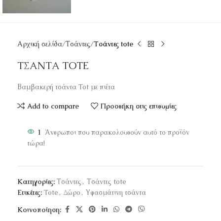
Αρχική σελίδα
Τσάντες
Τσάντες tote
ΤΣΑΝΤΑ TOTE
Βαμβακερή τσάντα Tot με πιέτα
Add to compare
Προσθήκη στις επιθυμίες
1
Άνθρωποι που παρακολουθούν αυτό το προϊόν
τώρα!
Κατηγορίες:
Τσάντες
,
Τσάντες tote
Ετικέτες:
Tote
,
Δώρο
,
Υφασμάτινη τσάντα
Κοινοποίηση: