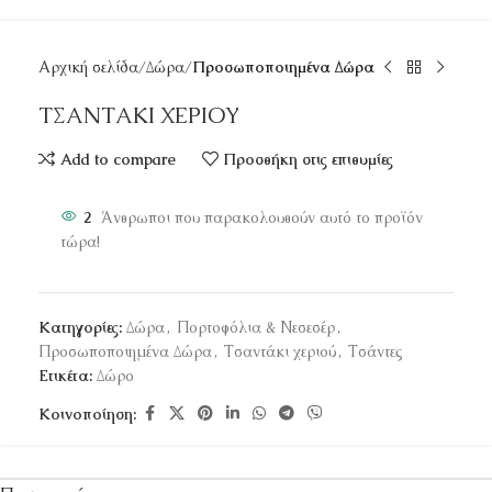
Αρχική σελίδα
Δώρα
Προσωποποιημένα Δώρα
ΤΣΑΝΤΑΚΙ ΧΕΡΙΟΥ
Add to compare
Προσθήκη στις επιθυμίες
2
Άνθρωποι που παρακολουθούν αυτό το προϊόν
τώρα!
Κατηγορίες:
Δώρα
,
Πορτοφόλια & Νεσεσέρ
,
Προσωποποιημένα Δώρα
,
Τσαντάκι χεριού
,
Τσάντες
Ετικέτα:
Δώρο
Κοινοποίηση: