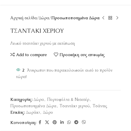
Αρχική σελίδα
Δώρα
Προσωποποιημένα Δώρα
ΤΣΑΝΤΑΚΙ ΧΕΡΙΟΥ
Λευκό τσαντάκι χεριού με εκτύπωση
Add to compare
Προσθήκη στις επιθυμίες
2
Άνθρωποι που παρακολουθούν αυτό το προϊόν
τώρα!
Κατηγορίες:
Δώρα
,
Πορτοφόλια & Νεσεσέρ
,
Προσωποποιημένα Δώρα
,
Τσαντάκι χεριού
,
Τσάντες
Ετικέτες:
Δωράκι
,
Δώρο
Κοινοποίηση: