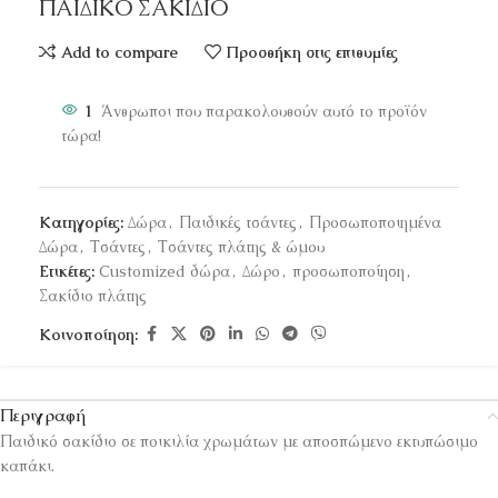
ΠΑΙΔΙΚΟ ΣΑΚΙΔΙΟ
Add to compare
Προσθήκη στις επιθυμίες
1
Άνθρωποι που παρακολουθούν αυτό το προϊόν
τώρα!
Κατηγορίες:
Δώρα
,
Παιδικές τσάντες
,
Προσωποποιημένα
Δώρα
,
Τσάντες
,
Τσάντες πλάτης & ώμου
Ετικέτες:
Customized δώρα
,
Δώρο
,
προσωποποίηση
,
Σακίδιο πλάτης
Κοινοποίηση:
Περιγραφή
Παιδικό σακίδιο σε ποικιλία χρωμάτων με αποσπώμενο εκτυπώσιμο
καπάκι.