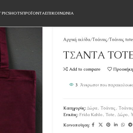
T PICSHOTS
ΠΡΟΪΌΝΤΑ
ΕΠΙΚΟΙΝΩΝΊΑ
Αρχική σελίδα
Τσάντες
Τσάντες tote
ΤΣΑΝΤΑ ΤΟΤ
Add to compare
Προσθήκη 
3
Άνθρωποι που παρακολουθού
Κατηγορίες:
Δώρα
,
Τσάντες
,
Τσάντες
Ετικέτες:
Frida Kahlo
,
Tote
,
Δώρο
,
Κοινοποίηση: