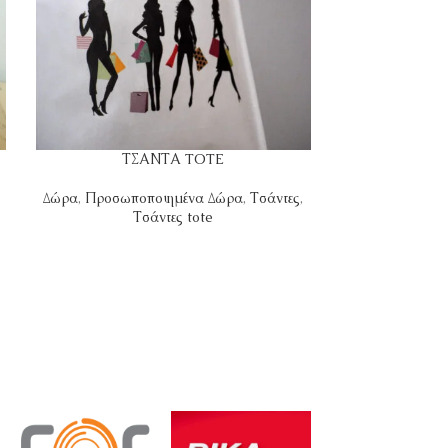
ΤΣΑΝΤΑ TOTE
ΤΣ
Δώρα
,
Προσωποποιημένα Δώρα
,
Τσάντες
,
Δώρα
,
Προσωπο
Τσάντες tote
Τ