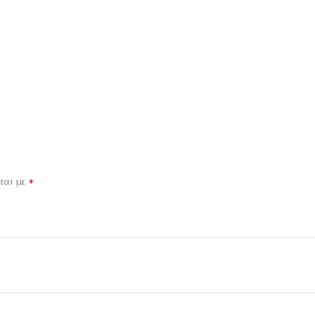
*
ται με