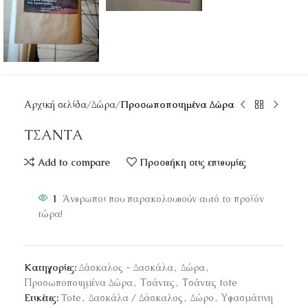
Αρχική σελίδα
Δώρα
Προσωποποιημένα Δώρα
ΤΣΑΝΤΑ
Add to compare
Προσθήκη στις επιθυμίες
1
Άνθρωποι που παρακολουθούν αυτό το προϊόν
τώρα!
Κατηγορίες:
Δάσκαλος - Δασκάλα
,
Δώρα
,
Προσωποποιημένα Δώρα
,
Τσάντες
,
Τσάντες tote
Ετικέτες:
Tote
,
Δασκάλα / Δάσκαλος
,
Δώρο
,
Υφασμάτινη