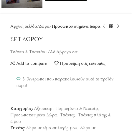
Αρχική σελίδα
Δώρα
Προσωποποιημένα Δώρα
ΣΕΤ ΔΩΡΟΥ
Τσάντα & Τσαντάκι /Αδιάβροχο σετ
Add to compare
Προσθήκη στις επιθυμίες
3
Άνθρωποι που παρακολουθούν αυτό το προϊόν
τώρα!
Κατηγορίες:
Αξεσουάρ
,
Πορτοφόλια & Νεσεσέρ
,
Προσωποποιημένα Δώρα
,
Τσάντες
,
Τσάντες πλάτης &
ώμου
Ετικέτες:
Δώρο με θέμα επιλογής μου
,
Δώρο με