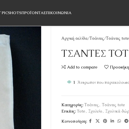
T PICSHOTS
ΠΡΟΪΌΝΤΑ
ΕΠΙΚΟΙΝΩΝΊΑ
Αρχική σελίδα
Τσάντες
Τσάντες tote
ΤΣΑΝΤΕΣ ΤΟΤ
Add to compare
Προσθήκη 
1
Άνθρωποι που παρακολουθού
Κατηγορίες:
Τσάντες
,
Τσάντες tote
Ετικέτες:
Tote
,
Σχολείο
,
Σχολικά δώ
Κοινοποίηση: