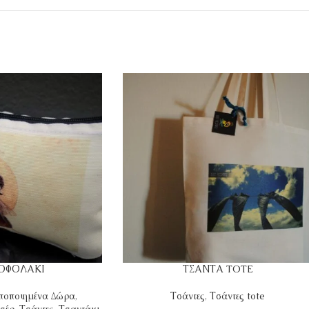
ΟΦΟΛΑΚΙ
ΤΣΑΝΤΑ TOTE
οποιημένα Δώρα
,
Τσάντες
,
Τσάντες tote