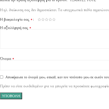
Κάνετε την πρώτη αξιολόγηση για το προϊόν: “ΤΣΑΝΤΕΣ ΤΟΤΕ”
Η ηλ. διεύθυνση σας δεν δημοσιεύεται.
Τα υποχρεωτικά πεδία σημειώνον
*
Η βαθμολογία σας
*
Η αξιολόγησή σας
*
Όνομα
Αποθήκευσε το όνομά μου, email, και τον ιστότοπο μου σε αυτόν το
Πρέπει να είστε συνδεδεμένοι για να μπορείτε να προσθέσετε φωτογραφίες