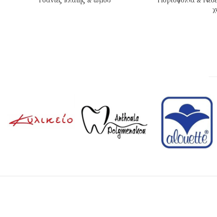
Τσάντες πλάτης & ώμου
Πορτοφόλια & Νεσε
χ