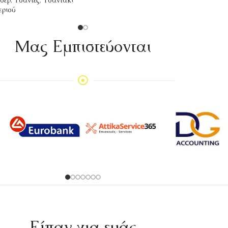
σέρ
,
Τσάντες
,
Τσαντάκι
εριού
Mας Εμπιστεύονται
Είπαν για εμάς