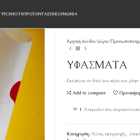
T PICSHOTS
ΠΡΟΪΌΝΤΑ
ΕΠΙΚΟΙΝΩΝΊΑ
Αρχική σελίδα
Δώρα
Προσωποποιημ
ΥΦΑΣΜΑΤΑ
Εκτύπωσε το δικό σου θέμα και ράψε ό
Add to compare
Προσθήκη 
1
Άνθρωποι που παρακολουθού
Κατηγορίες:
Άλλες εφαρμογές
,
Διακ