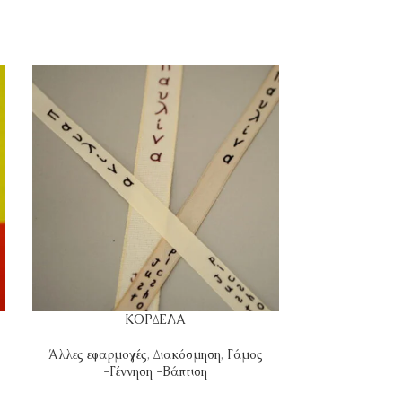
ΚΟΡΔΕΛΑ
Κ
Άλλες εφαρμογές
,
Διακόσμηση
,
Γάμος
Άλλες εφ
-Γέννηση -Βάπτιση