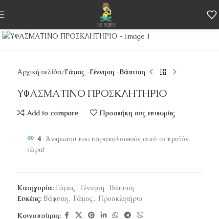
Skip to navigation
Skip to main content
Κάντε κλικ για μεγέθυνση
Αρχική σελίδα
Γάμος -Γέννηση -Βάπτιση
ΥΦΑΣΜΑΤΙΝΟ ΠΡΟΣΚΛΗΤΗΡΙΟ
Add to compare
Προσθήκη στις επιθυμίες
4
Άνθρωποι που παρακολουθούν αυτό το προϊόν
τώρα!
Κατηγορία:
Γάμος -Γέννηση -Βάπτιση
Ετικέτες:
Βάφτιση
,
Γάμος
,
Προσκλητήριο
Κοινοποίηση: