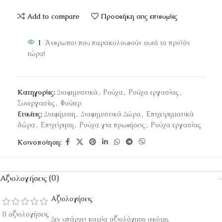
Add to compare
Προσθήκη στις επιθυμίες
1
Άνθρωποι που παρακολουθούν αυτό το προϊόν
τώρα!
Κατηγορίες:
Διαφημιστικά
,
Ρούχα
,
Ρούχα εργασίας
,
Συνεργασίες
,
Φούτερ
Ετικέτες:
Διαφήμιση
,
Διαφημιστικά Δώρα
,
Επιχειρηματικά
δώρα
,
Επιχείρηση
,
Ρούχα για πρωθήσεις
,
Ρούχα εργασίας
Κοινοποίηση:
Αξιολογήσεις (0)
Αξιολογήσεις
0 αξιολογήσεις
Δεν υπάρχει καμία αξιολόγηση ακόμη.