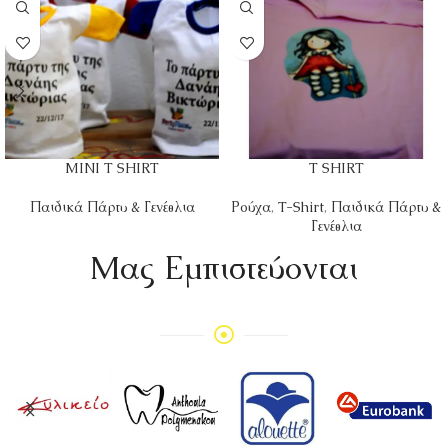
MINI T SHIRT
T SHIRT
Παιδικά Πάρτυ & Γενέθλια
Ρούχα
,
T-Shirt
,
Παιδικά Πάρτυ &
Γενέθλια
Mας Εμπιστεύονται