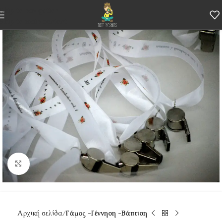
Skip to navigation
Skip to main content
Κάντε κλικ για μεγέθυνση
Αρχική σελίδα
Γάμος -Γέννηση -Βάπτιση