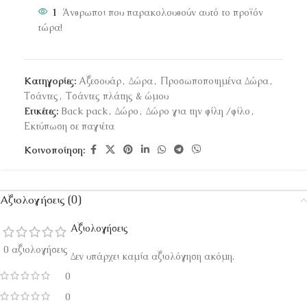
1
Άνθρωποι που παρακολουθούν αυτό το προϊόν
τώρα!
Κατηγορίες:
Αξεσουάρ
,
Δώρα
,
Προσωποποιημένα Δώρα
,
Τσάντες
,
Τσάντες πλάτης & ώμου
Ετικέτες:
Back pack
,
Δώρο
,
Δώρο για την φίλη /φίλο
,
Εκτύπωση σε παγιέτα
Κοινοποίηση:
Αξιολογήσεις (0)
Αξιολογήσεις
0 αξιολογήσεις
Δεν υπάρχει καμία αξιολόγηση ακόμη.
0
0